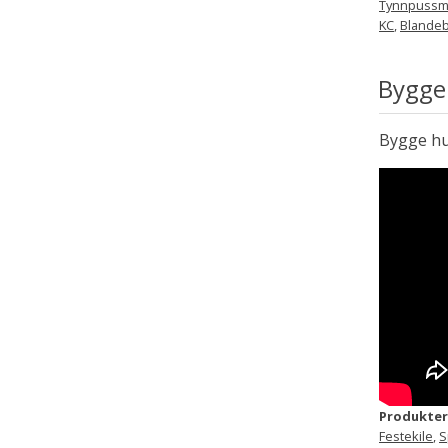
Tynnpussmø
KC
,
Blandeb
Bygge
Bygge hu
Produkter
Festekile
,
S