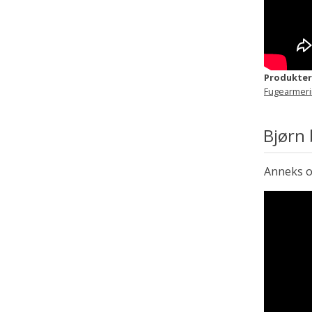
Produkter
Fugearmer
Bjørn 
Anneks of