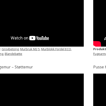
:
Grovbetong
,
Murbruk M2,5
,
Murblokk Fordel ECO
,
Produkt
ing
,
Blandebøtte
Fugearm
gemur – Støttemur
Pusse