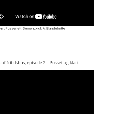
er:
Pussenett
,
Sementbruk A
,
Blandebøtte
of fritidshus, episode 2 – Pusset og klart