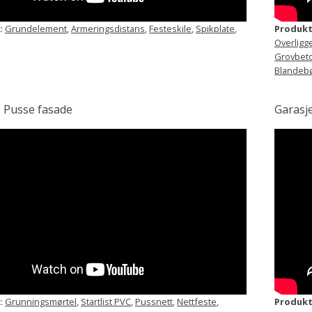
:
Grundelement
,
Armeringsdistans
,
Festeskile
,
Spikplate
,
Produkt
Overligg
Grovbet
Blandebø
– Pusse fasade
Garasj
:
Grunningsmørtel
,
Startlist PVC
,
Pussnett
,
Nettfeste
,
Produkt