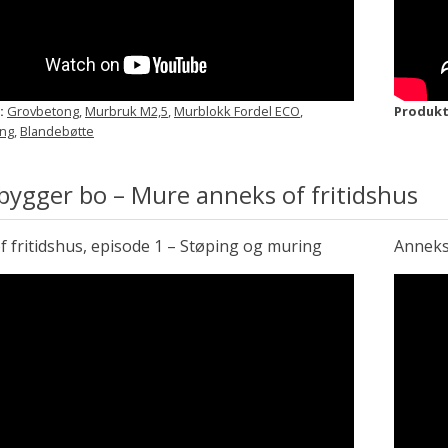
:
Grovbetong
,
Murbruk M2,5
,
Murblokk Fordel ECO
,
Produkt
ing
,
Blandebøtte
bygger bo – Mure anneks of fritidshus
 fritidshus, episode 1 – Støping og muring
Anneks 