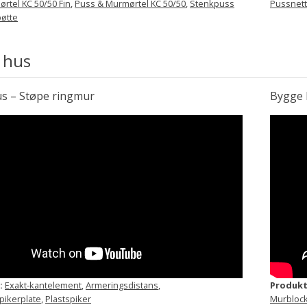
rtel KC 50/50 Fin
,
Puss & Murmørtel KC 50/50
,
Stenkpuss
Pussnett
øtte
 hus
s – Støpe ringmur
Bygge 
:
Exakt-kantelement
,
Armeringsdistans
,
Produkt
pikerplate
,
Plastspiker
Murblock