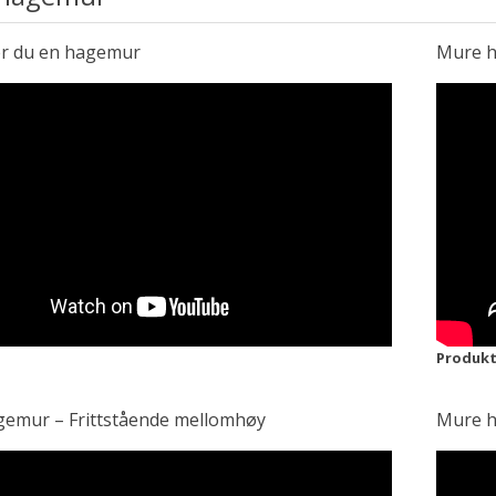
er du en hagemur
Mure h
Produkt
emur – Frittstående mellomhøy
Mure h