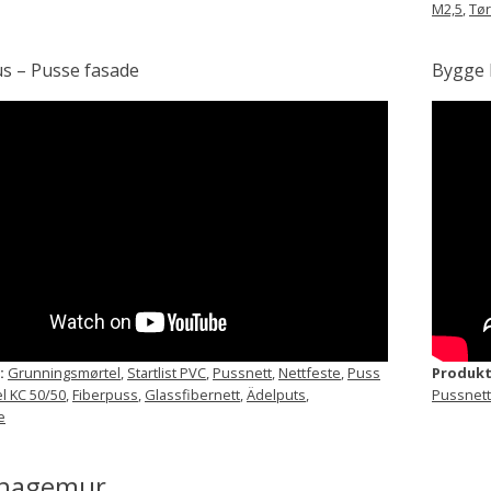
M2,5
,
Tør
s – Pusse fasade
Bygge 
:
Grunningsmørtel
,
Startlist PVC
,
Pussnett
,
Nettfeste
,
Puss
Produkt
l KC 50/50
,
Fiberpuss
,
Glassfibernett
,
Ädelputs
,
Pussnett
e
hagemur