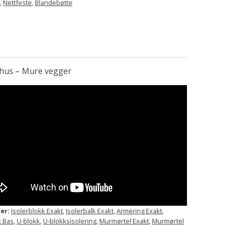
,
Nettfeste
,
Blandebøtte
hus – Mure vegger
er:
Isolerblokk Exakt
,
Isolerbalk Exakt
,
Armering Exakt
,
 Bas
,
U-blokk
,
U-blokksisolering
,
Murmørtel Exakt
,
Murmørtel