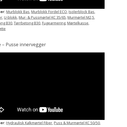
er:
Murblokk Bas
,
Murblokk Fordel ECO
,
Isolerblock Bas
,
er
,
U-blokk
,
Mur- & Pussmørtel KC 35/65
,
Murmørtel M2,5
,
ong B30
,
Tørrbetong B30
,
Fugearmering
,
Mørtelkasse
,
tte
e – Pusse innervegger
er:
Hydraulisk Kalkmørtel Fiber
,
Puss & Murmørtel KC 50/50
,