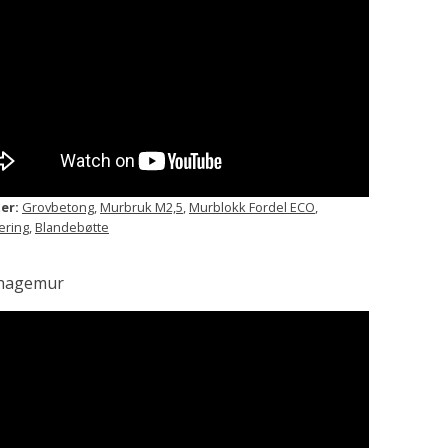
er:
Grovbetong
,
Murbruk M2,5
,
Murblokk Fordel ECO
,
ering
,
Blandebøtte
 hagemur