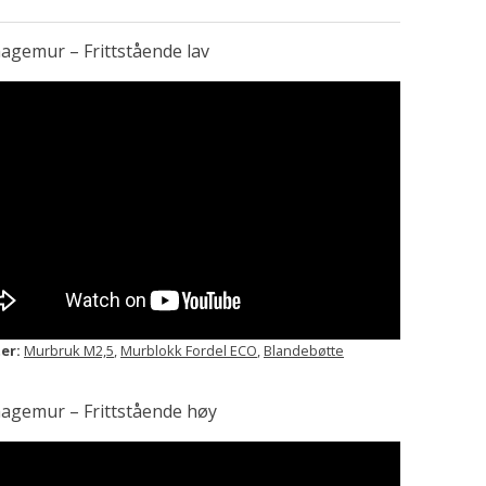
agemur – Frittstående lav
er:
Murbruk M2,5
,
Murblokk Fordel ECO
,
Blandebøtte
agemur – Frittstående høy