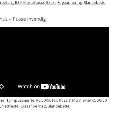
rbetong B30
,
Mørtelkasse Exakt
,
Fugearmering
,
Blandebøtte
hus – Pusse invendig
er:
Tynnpussmørtel KC 50/50 Fin
,
Puss & Murmørtel KC 50/50
,
,
Nettfeste
,
Glassfibernett
,
Blandebøtte