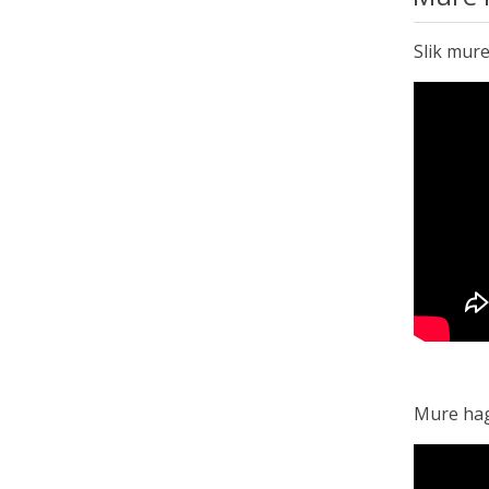
Slik mur
Mure hag