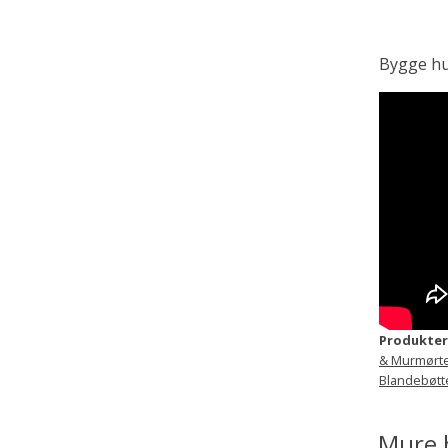
Bygge hu
Produkter
& Murmørte
Blandebøtt
Mure 