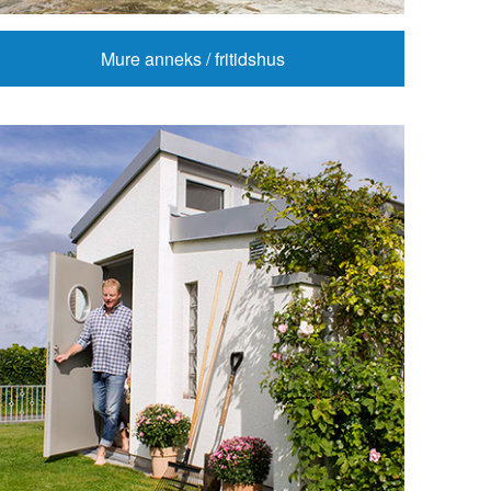
Mure anneks / fritidshus