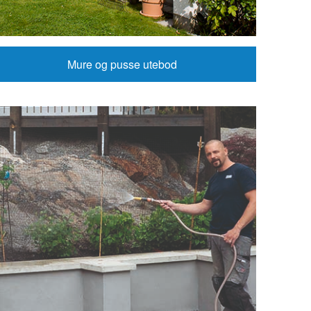
Mure og pusse utebod