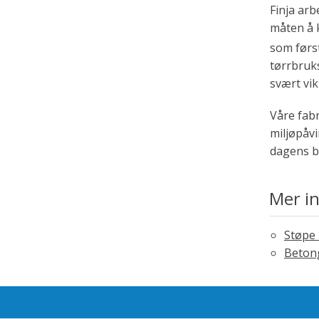
Finja arb
måten å 
som førs
tørrbruks
svært vi
Våre fab
miljøpåvi
dagens b
Mer i
Støpe 
Betong