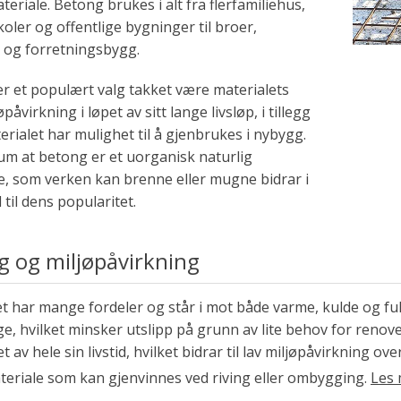
eriale. Betong brukes i alt fra flerfamiliehus,
skoler og offentlige bygninger til broer,
 og forretningsbygg.
r et populært valg takket være materialets
øpåvirkning i løpet av sitt lange livsløp, i tillegg
terialet har mulighet til å gjenbrukes i nybygg.
um at betong er et uorganisk naturlig
e, som verken kan brenne eller mugne bidrar i
 til dens popularitet.
g og miljøpåvirkning
et har mange fordeler og står i mot både varme, kulde og fu
ge, hvilket minsker utslipp på grunn av lite behov for ren
et av hele sin livstid, hvilket bidrar til lav miljøpåvirkning ov
eriale som kan gjenvinnes ved riving eller ombygging.
Les 