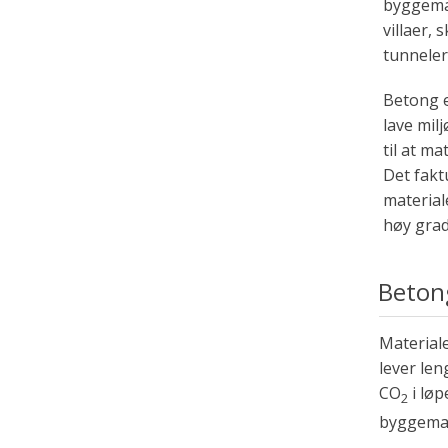
byggemat
villaer, 
tunneler
Betong e
lave milj
til at ma
Det fakt
material
høy grad
Beton
Material
lever len
CO
i løp
2
byggemat