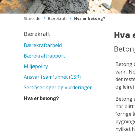
Startside
Bærekraft
Hva er betong?
Hva 
Bærekraft
Bærekraftarbeid
Beton
Bærekraftrapport
Betong b
Miljøpolicy
vann. No
Ansvar i samfunnet (CSR)
det rest
og leire)
Sertifiseringer og vurderinger
Hva er betong?
Betong e
har blit
forrige 
bygninge
hvilket h