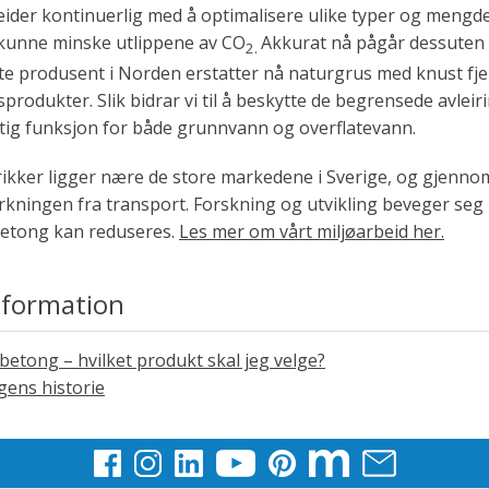
eider kontinuerlig med å optimalisere ulike typer og mengde
kunne minske utlippene av CO
Akkurat nå pågår dessuten et
2.
te produsent i Norden erstatter nå naturgrus med knust fjel
produkter. Slik bidrar vi til å beskytte de begrensede avleir
ktig funksjon for både grunnvann og overflatevann.
rikker ligger nære de store markedene i Sverige, og gjennom
rkningen fra transport. Forskning og utvikling beveger seg 
etong kan reduseres.
Les mer om vårt miljøarbeid her.
nformation
betong – hvilket produkt skal jeg velge?
ens historie