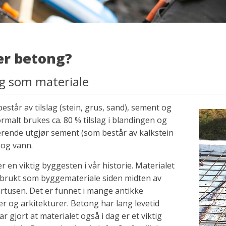
er betong?
g som materiale
estår av tilslag (stein, grus, sand), sement og
rmalt brukes ca. 80 % tilslag i blandingen og
erende utgjør sement (som består av kalkstein
 og vann.
r en viktig byggesten i vår historie. Materialet
t brukt som byggemateriale siden midten av
årtusen. Det er funnet i mange antikke
r og arkitekturer. Betong har lang levetid
ar gjort at materialet også i dag er et viktig