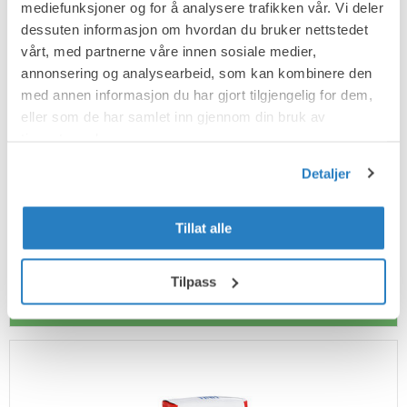
mediefunksjoner og for å analysere trafikken vår. Vi deler
dessuten informasjon om hvordan du bruker nettstedet
262 R Avretting
vårt, med partnerne våre innen sosiale medier,
annonsering og analysearbeid, som kan kombinere den
Rask og pumpbar avretting med gode flytegenskaper.
med annen informasjon du har gjort tilgjengelig for dem,
Kan belegges etter 12–24 timer. For underlag av
eller som de har samlet inn gjennom din bruk av
betong og andre tette mineralske materialer. Passer
tjenestene deres.
også til sponplater, plank og PVC teppe. Tåler
fuktighet. Til innendørs bruk.
Detaljer
Ikke glem å legge til Primer
Tillat alle
Tilpass
Legg i handlekurv