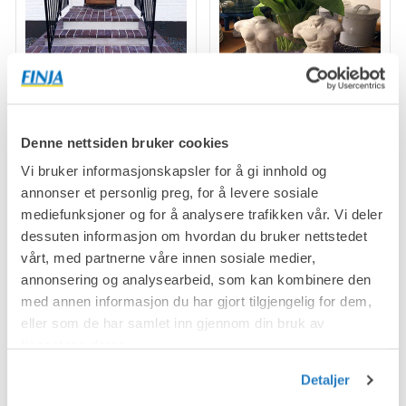
Trapp
Torso
Denne nettsiden bruker cookies
Vi bruker informasjonskapsler for å gi innhold og
annonser et personlig preg, for å levere sosiale
mediefunksjoner og for å analysere trafikken vår. Vi deler
dessuten informasjon om hvordan du bruker nettstedet
vårt, med partnerne våre innen sosiale medier,
annonsering og analysearbeid, som kan kombinere den
med annen informasjon du har gjort tilgjengelig for dem,
eller som de har samlet inn gjennom din bruk av
tjenestene deres.
Detaljer
Torso
Stol