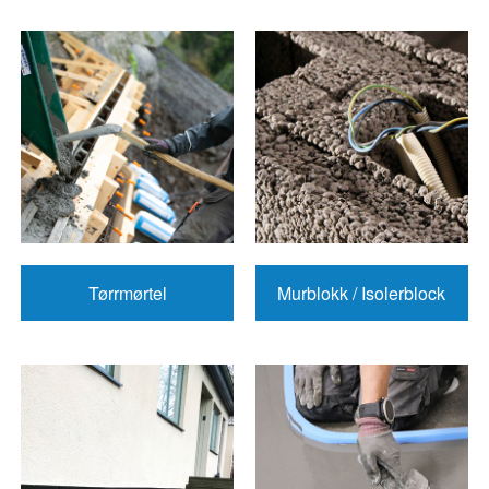
Tørrmørtel
Murblokk / Isolerblock