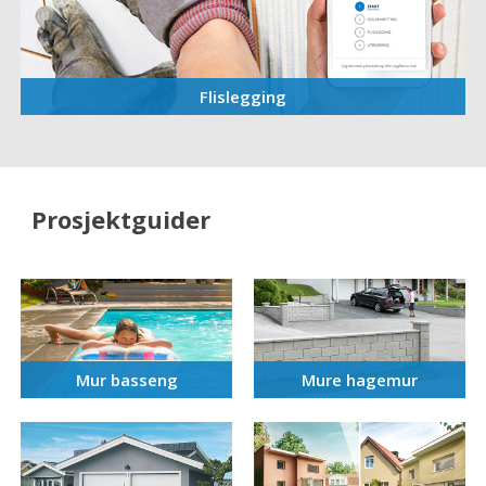
Flislegging
Prosjektguider
Mur basseng
Mure hagemur