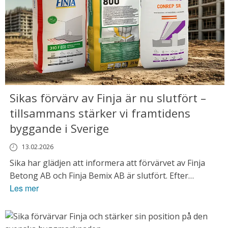
Sikas förvärv av Finja är nu slutfört –
tillsammans stärker vi framtidens
byggande i Sverige
13.02.2026
Sika har glädjen att informera att förvärvet av Finja
Betong AB och Finja Bemix AB är slutfört. Efter
Les mer
godkännande från myndigheterna träder affären i
kraft idag 3 februari 2026, och därmed inleds ett nytt
kapitel för bolagen.