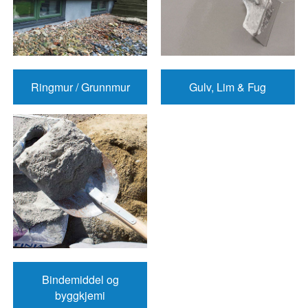
Ringmur / Grunnmur
Gulv, Lim & Fug
Bindemiddel og
byggkjemi