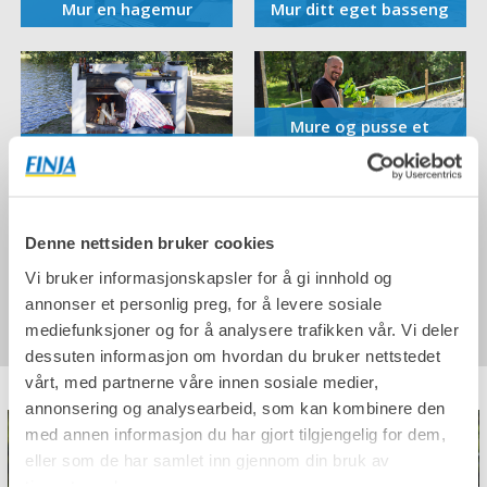
Mur en hagemur
Mur ditt eget basseng
Mure og pusse et
Bygg en utegrill
utekjøkken
Denne nettsiden bruker cookies
Vi bruker informasjonskapsler for å gi innhold og
Utebod i betong
Flere DIY-Prosjekter
annonser et personlig preg, for å levere sosiale
mediefunksjoner og for å analysere trafikken vår. Vi deler
dessuten informasjon om hvordan du bruker nettstedet
vårt, med partnerne våre innen sosiale medier,
annonsering og analysearbeid, som kan kombinere den
med annen informasjon du har gjort tilgjengelig for dem,
eller som de har samlet inn gjennom din bruk av
tjenestene deres.