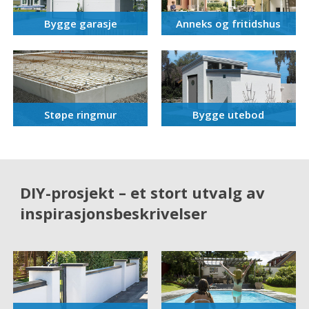
Bygge garasje
Anneks og fritidshus
Støpe ringmur
Bygge utebod
DIY-prosjekt – et stort utvalg av
inspirasjonsbeskrivelser