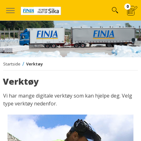
Hoppa
0
till
innehÃ¥llet
Startside
Verktøy
Verktøy
Vi har mange digitale verktøy som kan hjelpe deg. Velg
type verktøy nedenfor.