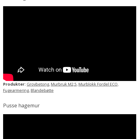
Produkter:
Grovbetong
,
Murbruk M2,5
,
Murblokk Fordel ECO
,
Fugearmering
,
Blandebøtte
Pusse hagemur