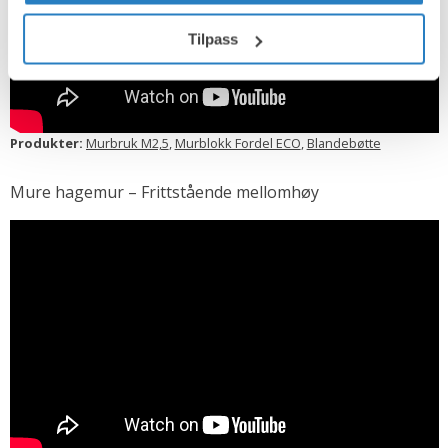
Tilpass
Produkter:
Murbruk M2,5
,
Murblokk Fordel ECO
,
Blandebøtte
Mure hagemur – Frittstående mellomhøy