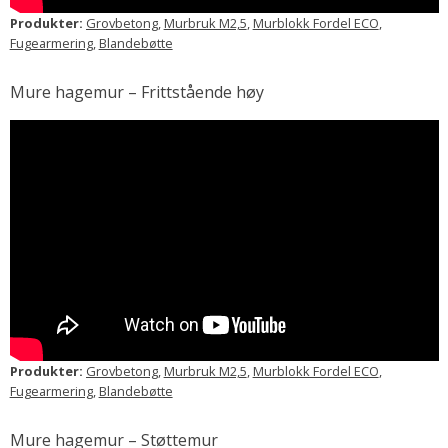
Produkter:
Grovbetong
,
Murbruk M2,5
,
Murblokk Fordel ECO
,
Fugearmering
,
Blandebøtte
Mure hagemur – Frittstående høy
Produkter:
Grovbetong
,
Murbruk M2,5
,
Murblokk Fordel ECO
,
Fugearmering
,
Blandebøtte
Mure hagemur – Støttemur