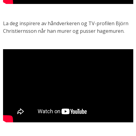
La deg inspirere av håndverkeren og TV-profilen Björn
Christiernsson når han murer og pusser hagemuren.