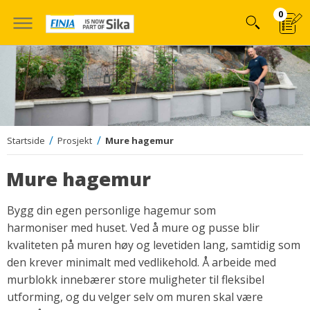
Hoppa
0
till
innehÃ¥llet
Startside
Prosjekt
Mure hagemur
Mure hagemur
Bygg din egen personlige hagemur som
harmoniser med huset. Ved å mure og pusse blir
kvaliteten på muren høy og levetiden lang, samtidig som
den krever minimalt med vedlikehold. Å arbeide med
murblokk innebærer store muligheter til fleksibel
utforming, og du velger selv om muren skal være