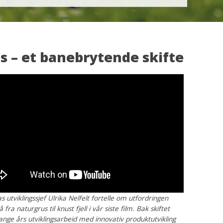
us – et banebrytende skifte
as utviklingssjef Ulrika Nelfelt fortelle om utfordringen
fra naturgrus til knust fjell i vår siste film. Bak skiftet
ange års utviklingsarbeid med innovativ produktutvikling