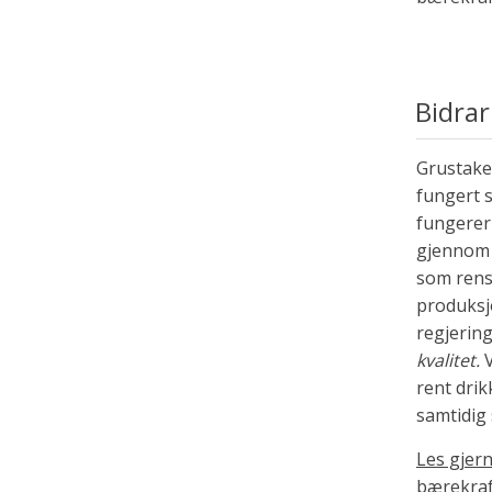
Bidrar
Grustaken
fungert 
fungerer
gjennom 
som rens
produksjo
regjerin
kvalitet.
V
rent dri
samtidig 
Les gjern
bærekraf