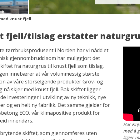
med knust fjell
 fjell/tilslag erstatter naturgr
te tørrbruksprodusent i Norden har vi nådd et
knisk gjennombrudd som har muliggjort det
kiftet fra naturgrus til knust fjell som tilslag.
ngen innebærer at vår volummessig største
on av våre storselgende produkter Grov- og
 nå skjer med knust fjell. Bak skiftet ligger
e investeringer i utvikling av ny teknikk, nye
er og en helt ny fabrikk. Det samme gjelder for
betong ECO, vår klimapositive produkt for
eid innendørs.
Hør Finj
med å gå 
brytende skiftet, som gjennomføres uten
ligger m