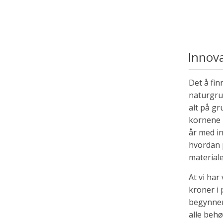
Innova
Det å fin
naturgrus
alt på g
kornene 
år med in
hvordan 
materiale
At vi har
kroner i 
begynner 
alle behø