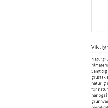
Viktig
Naturgrus
råmateria
Samtidig 
grustak 
naturlig 
for natur
har også 
grunnvan
bærekraf