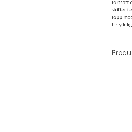
fortsatt 
skiftet i
topp mod
betydeli
Produ