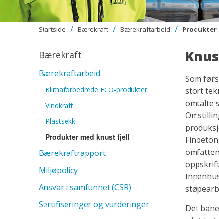
Startside
Bærekraft
Bærekraftarbeid
Produkter 
Knust
Bærekraft
Bærekraftarbeid
Som førs
Klimaforbedrede ECO-produkter
stort te
omtalte s
Vindkraft
Omstilli
Plastsekk
produksj
Produkter med knust fjell
Finbetong
omfattend
Bærekraftrapport
oppskrift
Miljøpolicy
Innenhus
Ansvar i samfunnet (CSR)
støpearb
Sertifiseringer og vurderinger
Det bane