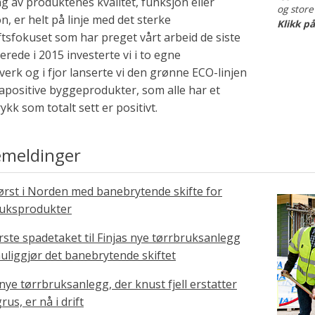
g av produktenes kvalitet, funksjon eller
og store
n, er helt på linje med det sterke
Klikk p
tsfokuset som har preget vårt arbeid de siste
lerede i 2015 investerte vi i to egne
verk og i fjor lanserte vi den grønne ECO-linjen
apositive byggeprodukter, som alle har et
ykk som totalt sett er positivt.
emeldinger
først i Norden med banebrytende skifte for
ruksprodukter
rste spadetaket til Finjas nye tørrbruksanlegg
liggjør det banebrytende skiftet
 nye tørrbruksanlegg, der knust fjell erstatter
us, er nå i drift