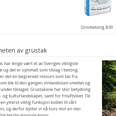
Grovbetong B30
heten av grustak
 har lenge vært et av Sveriges viktigste
l og det er optimalt som tilslag i betong.
er det en begrenset ressurs som tas fra
som ble til den gangen innlandsisen smeltet og
rundet tilslaget. Grustakene har stor betydning
- og kulturlandskapet, samt for friluftslivet. De
en ytterst viktig funksjon koblet til vårt
n, og derfor bytter vi nå kurs mot en mer
tig tørrbruksproduksjon.