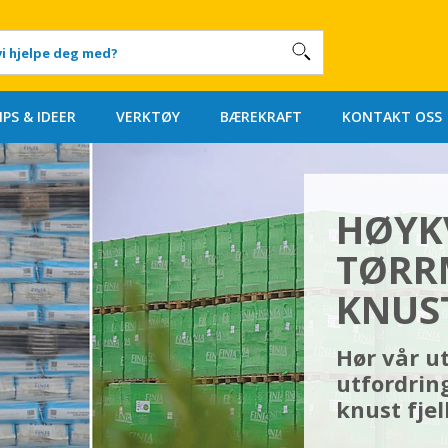
IPS & IDEER
VERKTØY
BÆREKRAFT
KONTAKT OSS
HØYK
TØRR
KNUST
Hør vår ut
utfordrin
knust fjell