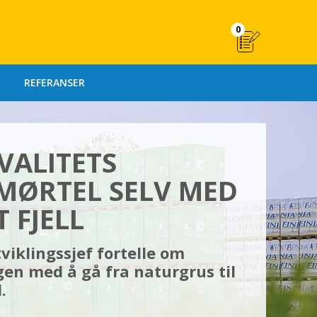
0
REFERANSER
VALITETS
MØRTEL SELV MED
 FJELL
viklingssjef fortelle om
gen med å gå fra naturgrus til
.