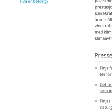
påvirknin
Hva er betong?
prestasjo
bærekraf
årene. Al
vindkraft
med klim
klimaavtr
Press
Finja 
tørrb
Det fø
som mu
Finjas
naturgr