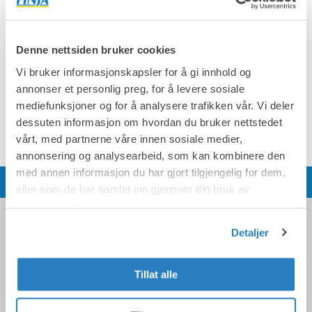
Følg oss på
Pinterest
,
Instagram
og
YouTube
hvor vi
deler forskjellige DIY-prosjekter og vakker
betonginspirasjon.
Denne nettsiden bruker cookies
Vi bruker informasjonskapsler for å gi innhold og
annonser et personlig preg, for å levere sosiale
Sortere
Filter
mediefunksjoner og for å analysere trafikken vår. Vi deler
dessuten informasjon om hvordan du bruker nettstedet
(0 st)
vårt, med partnerne våre innen sosiale medier,
annonsering og analysearbeid, som kan kombinere den
med annen informasjon du har gjort tilgjengelig for dem,
eller som de har samlet inn gjennom din bruk av
tjenestene deres.
Detaljer
Om Finja
Om Finja
Jobb hos oss
Tillat alle
Bærekraft
Cookies