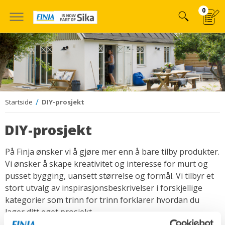
Hoppa
0
till
innehÃ¥llet
Startside
DIY-prosjekt
DIY-prosjekt
På Finja ønsker vi å gjøre mer enn å bare tilby produkter.
Vi ønsker å skape kreativitet og interesse for murt og
pusset bygging, uansett størrelse og formål. Vi tilbyr et
stort utvalg av inspirasjonsbeskrivelser i forskjellige
kategorier som trinn for trinn forklarer hvordan du
lager ditt eget prosjekt.