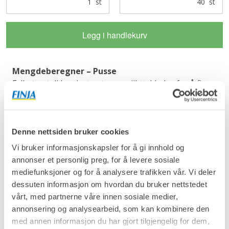
st
st
Legg i handlekurv
Mengdeberegner – Pusse
Fyll ut antall kvadratmeter og sjikttykkelse for å finne
ut hvor mange sekker du trenger til prosjektet ditt.
Antall sekker oppdateres automatisk i feltet "Antall"
over, og du oppdaterer handlekurven ved å trykke
Denne nettsiden bruker cookies
"Legg i handlekurv".
Vi bruker informasjonskapsler for å gi innhold og
Antall kvadratmeter
annonser et personlig preg, for å levere sosiale
mediefunksjoner og for å analysere trafikken vår. Vi deler
2
m
dessuten informasjon om hvordan du bruker nettstedet
vårt, med partnerne våre innen sosiale medier,
Sjikttykkelse
annonsering og analysearbeid, som kan kombinere den
mm
med annen informasjon du har gjort tilgjengelig for dem,