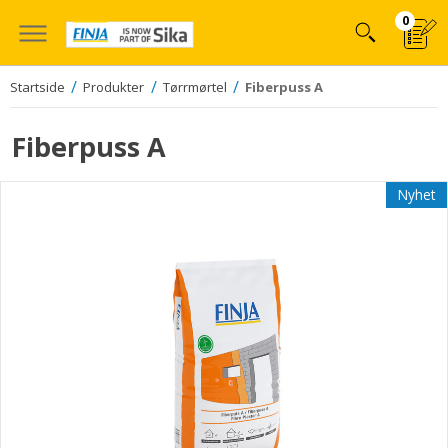
Hoppa
0
till
innehÃ¥llet
Startside
Produkter
Tørrmørtel
Fiberpuss A
Fiberpuss A
Nyhet