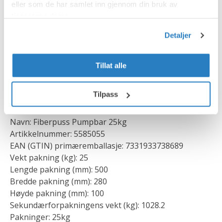
eller som de har samlet inn gjennom din bruk av
tjenestene deres.
Detaljer
MER PRODUKTINFORMASJON
Tillat alle
Tilpass
Artikkel informasjon
Navn: Fiberpuss Pumpbar 25kg
Artikkelnummer: 5585055
EAN (GTIN) primæremballasje: 7331933738689
Vekt pakning (kg): 25
Lengde pakning (mm): 500
Bredde pakning (mm): 280
Høyde pakning (mm): 100
Sekundærforpakningens vekt (kg): 1028.2
Pakninger: 25kg