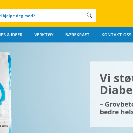
IPS & IDEER
VERKTØY
BÆREKRAFT
KONTAKT OSS
Vi stø
Diab
– Grovbeto
bedre hel