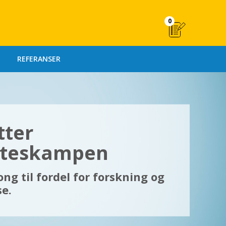
0
REFERANSER
tter
eteskampen
ng til fordel for forskning og
se.