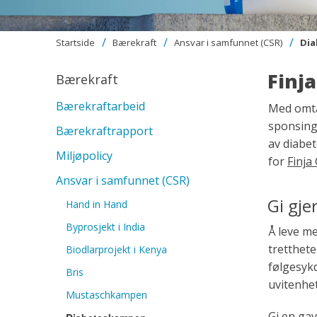
Startside
Bærekraft
Ansvar i samfunnet (CSR)
Di
Finj
Bærekraft
Bærekraftarbeid
Med omta
sponsing
Bærekraftrapport
av diabe
Miljøpolicy
for
Finja
Ansvar i samfunnet (CSR)
Gi gje
Hand in Hand
Byprosjekt i India
Å leve m
tretthet
Biodlarprojekt i Kenya
følgesy
Bris
uvitenhe
Mustaschkampen
Gi en gav