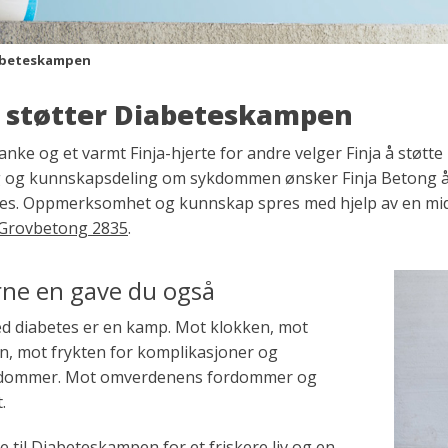
abeteskampen
a støtter Diabeteskampen
nke og et varmt Finja-hjerte for andre velger Finja å stø
 og kunnskapsdeling om sykdommen ønsker Finja Betong å bi
tes. Oppmerksomhet og kunnskap spres med hjelp av en mi
 Grovbetong 2835
.
rne en gave du også
ed diabetes er en kamp. Mot klokken, mot
en, mot frykten for komplikasjoner og
kdommer. Mot omverdenens fordommer og
t.
e til Diabeteskampen for et friskere liv og en