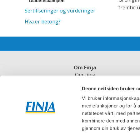
Diabeteskampen
fremtid u
Sertifiseringer og vurderinger
Hva er betong?
Om Finja
Om Finja
Jobb hos oss
Denne nettsiden bruker c
Bærekraft
Cookies
Vi bruker informasjonskapsl
mediefunksjoner og for å a
nettstedet vårt, med part
kombinere den med annen in
gjennom din bruk av tjene