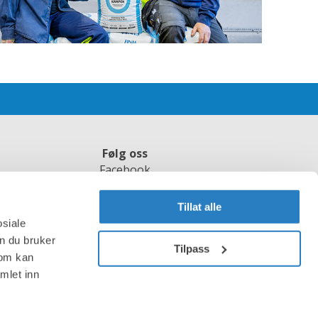
Følg oss
Facebook
Instagram
LinkedIn
Tillat alle
Youtube
osiale
Pinterest
n du bruker
Tilpass
Mynewsdesk
som kan
Nyhetsbrev
mlet inn