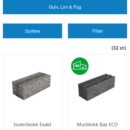
Gulv, Lim & Fug
Sortere
Filter
(32 st)
Isolerblokk Exakt
Murblokk Bas ECO