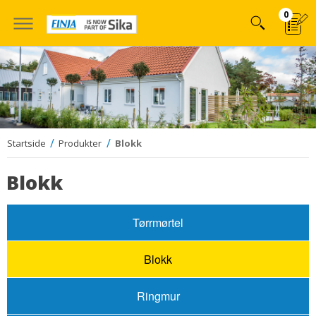
Hoppa
0
till
innehÃ¥llet
Startside
Produkter
Blokk
Blokk
Tørrmørtel
Blokk
Ringmur