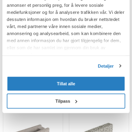
annonser et personlig preg, for å levere sosiale
Overligger
Overligger
mediefunksjoner og for å analysere trafikken vår. Vi deler
Innervegg
dessuten informasjon om hvordan du bruker nettstedet
vårt, med partnerne våre innen sosiale medier,
annonsering og analysearbeid, som kan kombinere den
med annen informasjon du har gjort tilgjengelig for dem,
eller som de har samlet inn gjennom din bruk av
tjenestene deres.
Detaljer
Tillat alle
U-blokk
Såleblokk
Tilpass