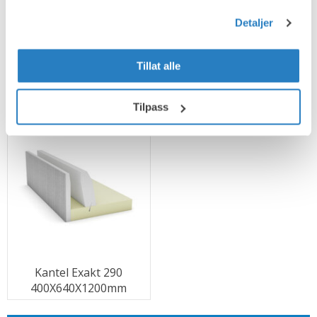
Detaljer
Tillat alle
L-element S200
Garasjeelement
Tilpass
Bestillingsvare
Kantel Exakt 290
400X640X1200mm