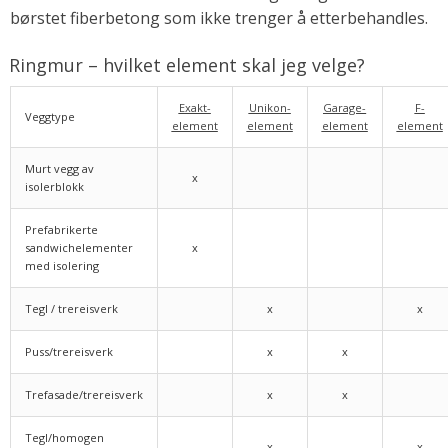
børstet fiberbetong som ikke trenger å etterbehandles.
Ringmur – hvilket element skal jeg velge?
Exakt-
Unikon-
Garage-
F-
Veggtype
element
element
element
element
Murt vegg av
x
isolerblokk
Prefabrikerte
sandwichelementer
x
med isolering
Tegl / trereisverk
x
x
Puss/trereisverk
x
x
Trefasade/trereisverk
x
x
Tegl/homogen
x
x