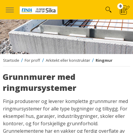
Hoppa
0
till
innehÃ¥llet
Startside
For proff
Arkitekt eller konstruktør
Ringmur
Grunnmurer med
ringmursystemer
Finja produserer og leverer komplette grunnmurer med
ringmursystemer for alle type bygninger og tilbygg. For
eksempel hus, garasjer, industribygninger, skoler eller
kontorer, og for forskjellige grunnforhold.
Grunnelementene har en vakker og ferdig overflate av