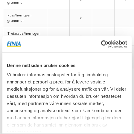
grunnmur
Puss/homogen
x
grunnmur
Trefasade/homogen
x
grunnmur
Tilleggsisolering av
eksisterende
grunnmur
Denne nettsiden bruker cookies
Vi bruker informasjonskapsler for å gi innhold og
annonser et personlig preg, for å levere sosiale
Ringmurselementer
mediefunksjoner og for å analysere trafikken vår. Vi deler
dessuten informasjon om hvordan du bruker nettstedet
vårt, med partnerne våre innen sosiale medier,
annonsering og analysearbeid, som kan kombinere den
med annen informasjon du har gjort tilgjengelig for dem,
eller som de har samlet inn gjennom din bruk av
tjenestene deres.