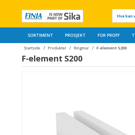
Hoppa
till
Hva
innehÃ¥llet
kan
vi
Produktet
hjelpe
SORTIMENT
PROSJEKT
FOR PROFF
T
deg
er
med?
Startside
Produkter
Ringmur
F-element S200
lagt
F-element S200
til
i
handlekurven