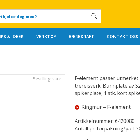
IPS & IDEER
VERKTØY
BÆREKRAFT
KONTAKT OSS
F-element passer utmerket 
Bestillingsvare
trereisverk. Bunnplate av S20
spikerplate, 1 stk. kort spik
Ringmur – F-element
Artikkelnummer: 6420080
Antall pr. forpakning/pall: 2