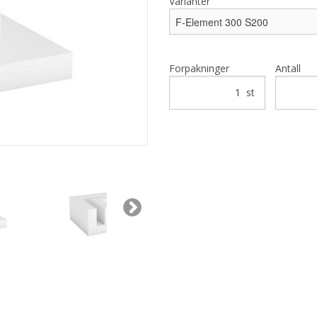
Varianter
Forpakninger
Antall
st