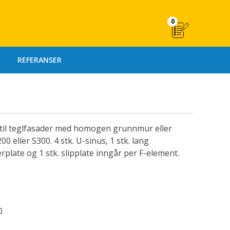
0
REFERANSER
til teglfasader med homogen grunnmur eller
0 eller S300. 4 stk. U-sinus, 1 stk. lang
erplate og 1 stk. slipplate inngår per F-element.
0