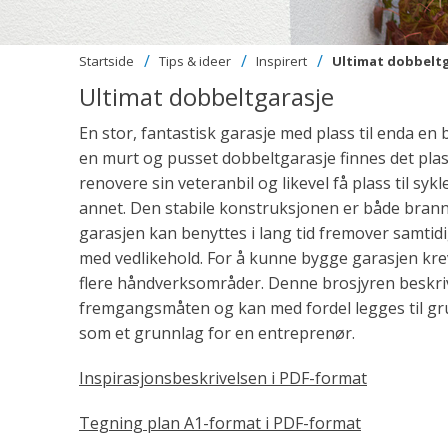
Startside
Tips & ideer
Inspirert
Ultimat dobbelt
Ultimat dobbeltgarasje
En stor, fantastisk garasje med plass til enda en bi
en murt og pusset dobbeltgarasje finnes det plass
renovere sin veteranbil og likevel få plass til s
annet. Den stabile konstruksjonen er både brann
garasjen kan benyttes i lang tid fremover samtid
med vedlikehold. For å kunne bygge garasjen kr
flere håndverksområder. Denne brosjyren beskri
fremgangsmåten og kan med fordel legges til gr
som et grunnlag for en entreprenør.
Inspirasjonsbeskrivelsen i PDF-format
Tegning plan A1-format i PDF-format