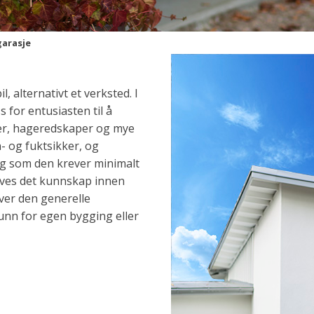
garasje
l, alternativt et verksted. I
 for entusiasten til å
ykler, hageredskaper og mye
- og fuktsikker, og
ig som den krever minimalt
eves det kunnskap innen
ver den generelle
unn for egen bygging eller