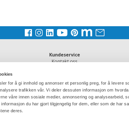
Kundeservice
Kontakt oss
Kjøpsbetingelser
ookies
Spørsmål og svar
er for å gi innhold og annonser et personlig preg, for å levere s
nalysere trafikken vår. Vi deler dessuten informasjon om hvorda
nerne våre innen sosiale medier, annonsering og analysearbeid, 
formasjon du har gjort tilgjengelig for dem, eller som de har sa
stene deres.
inja AS
– Organisasjonsnummer:
913 907 752 |
kundeservice@finja.