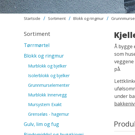
Startside
Sortiment
Blokk og ringmur
Grunnmurse
Kjell
Sortiment
Tørrmørtel
Å bygge e
som huset
Blokk og ringmur
veggene i
Murblokk og bjelker
på.
Isolerblokk og bjelker
Lettklink
Grunnmurselementer
ufølsomm
Murblokk Innervegg
under bak
bakkeniv
Mursystem Exakt
Grenseløs - hagemur
Produ
Gulv, lim og fug
Bindemiddel og byggkjemi