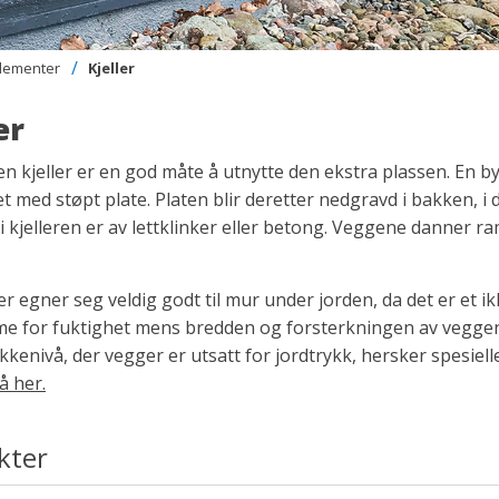
lementer
Kjeller
er
n kjeller er en god måte å utnytte den ekstra plassen. En 
 med støpt plate. Platen blir deretter nedgravd i bakken, i 
 kjelleren er av lettklinker eller betong. Veggene danner r
er egner seg veldig godt til mur under jorden, da det er et
e for fuktighet mens bredden og forsterkningen av veggen 
kenivå, der vegger er utsatt for jordtrykk, hersker spesiell
å her.
kter