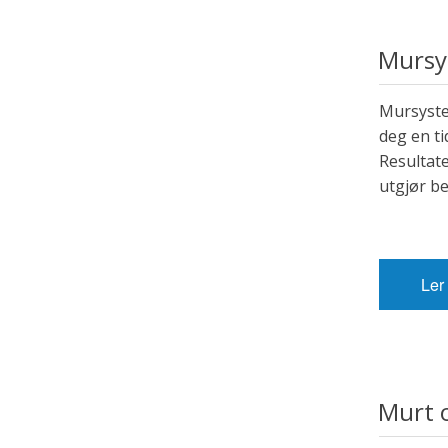
Mursys
Mursyste
deg en t
Resultate
utgjør b
Ler
Murt 