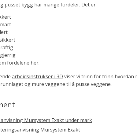
og pusset bygg har mange fordeler. Det er:
kkert
smart
lert
sikkert
raftig
gjerrig
om fordelene her.
evende
arbeidsinstrukser i 3D
viser vi trinn for trinn hvordan
grunnlaget og mure veggene til å pusse veggene.
ment
sanvisning Mursystem Exakt under mark
kteringsanvisning Mursystem Exakt