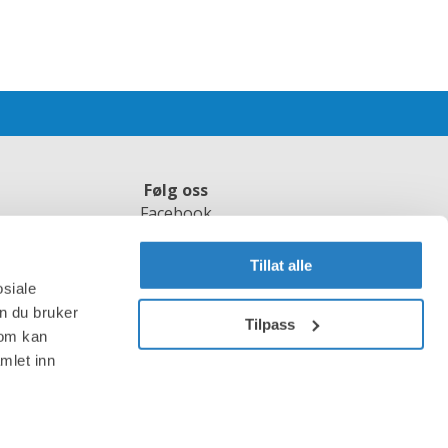
Følg oss
Facebook
Instagram
LinkedIn
Tillat alle
Youtube
osiale
Pinterest
n du bruker
Tilpass
Mynewsdesk
som kan
mlet inn
Nyhetsbrev
no