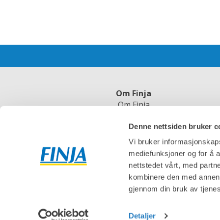
Om Finja
Om Finja
Jobb hos oss
Denne nettsiden bruker c
Bærekraft
Cookies
Vi bruker informasjonskapsl
mediefunksjoner og for å a
nettstedet vårt, med part
kombinere den med annen in
gjennom din bruk av tjene
Detaljer
F