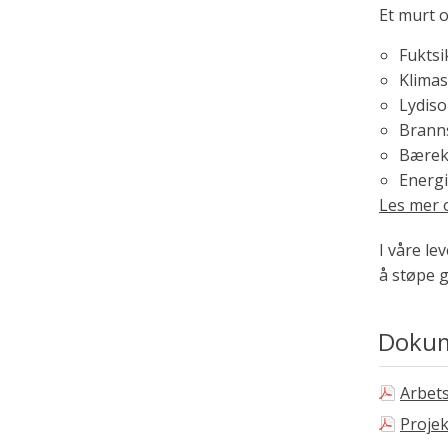
Et murt 
Fuktsi
Klima
Lydiso
Brann
Bærek
Energi
Les mer 
I våre l
å støpe 
Doku
Arbet
Proje