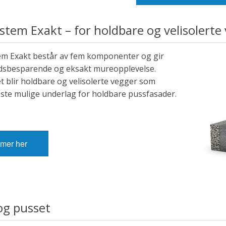
tem Exakt – for holdbare og velisolerte
m Exakt består av fem komponenter og gir
idsbesparende og eksakt mureopplevelse.
t blir holdbare og velisolerte vegger som
este mulige underlag for holdbare pussfasader.
 mer her
og pusset