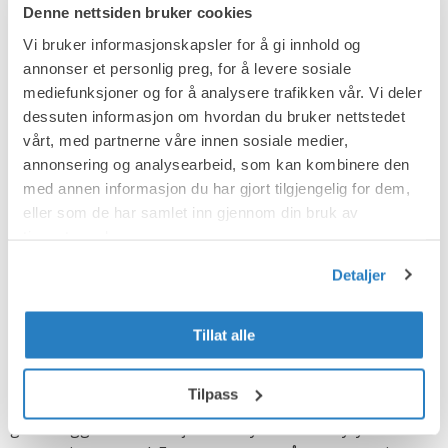
kranbaner, traverser, søyler og bro brolagre som krever
Denne nettsiden bruker cookies
lettpumpede, krympefrie materialer med god
Vi bruker informasjonskapsler for å gi innhold og
holdfasthet. Som navnet antyder ekspanderer
annonser et personlig preg, for å levere sosiale
produktene før de herder, og til forskjell fra vanlig
mediefunksjoner og for å analysere trafikken vår. Vi deler
finbetong, som krymper når vannet fordunster, er våre
dessuten informasjon om hvordan du bruker nettstedet
ekspandermørtler nærmest krympefrie tørrmørtler. De
vårt, med partnerne våre innen sosiale medier,
har et utmerket vedheft til både stål og betong, og
annonsering og analysearbeid, som kan kombinere den
takket være en høy endelig trykkholdfasthet, får støpen
med annen informasjon du har gjort tilgjengelig for dem,
også en svært lang levetid. De fleste ekspandermørtler
eller som de har samlet inn gjennom din bruk av
tjenestene deres.
er pumpbare og lett rennende i konsistensen, slik at de
effektivt fyller forskalinger og hulrom.
Detaljer
Det brede utvalget omfatter også produkter for støping
av baderomsgulv, bolting i fjell samt fuging av
Tillat alle
prefabrikerte betongelementer. Det finnes også et
sortiment for reparasjon og forsterkning av betong,
Tilpass
som består av en rekke ulike produkter, fra
grunnleggende korrosjonsbeskyttelse til høytytende